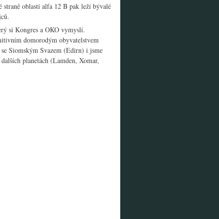
 straně oblasti alfa 12 B pak leží bývalé
jců.
který si Kongres a OKO vymyslí.
imitivním domorodým obyvatelstvem
por se Siomským Svazem (Edirn) i jsme
a dalších planetách (Lamden, Xomar,