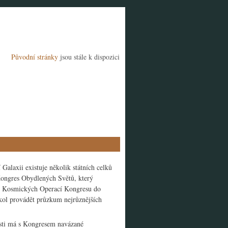
Původní stránky
jsou stále k dispozici
Galaxii existuje několik státních celků
Kongres Obydlených Světů, který
ací Kosmických Operací Kongresu do
kol provádět průzkum nejrůznějších
osti má s Kongresem navázané