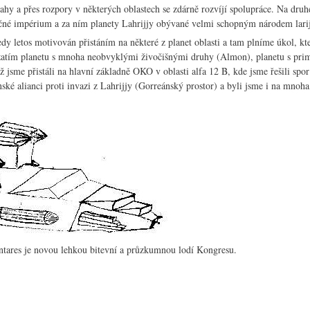
ahy a přes rozpory v některých oblastech se zdárně rozvíjí spolupráce. Na druhé
čné impérium a za ním planety Lahrijjy obývané velmi schopným národem lari
edy letos motivován přistáním na některé z planet oblasti a tam plníme úkol, 
atím planetu s mnoha neobvyklými živočišnými druhy (Almon), planetu s pr
ž jsme přistáli na hlavní základně OKO v oblasti alfa 12 B, kde jsme řešili s
ké alianci proti invazi z Lahrijjy (Gorreánský prostor) a byli jsme i na mnoh
tares je novou lehkou bitevní a průzkumnou lodí Kongresu.