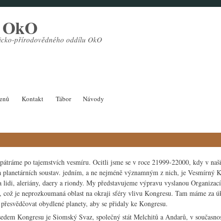
l OkO
sticko-přírodovědného oddílu OkO
lenů
Kontakt
Tábor
Návody
pátráme po tajemstvích vesmíru. Ocitli jsme se v roce 21999-22000, kdy v naší 
 planetárních soustav. jedním, a ne nejméně významným z nich, je Vesmírný 
a lidi, aleriány, daery a riondy. My představujeme výpravu vyslanou Organiz
 B, což je neprozkoumaná oblast na okraji sféry vlivu Kongresu. Tam máme za ú
 přesvědčovat obydlené planety, aby se přidaly ke Kongresu.
sedem Kongresu je Siomský Svaz, společný stát Melchitů a Andarů, v současn