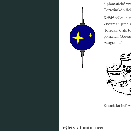
diplomatické vzt
Gorreánské vále
Každý výlet je t
Zkoumali jsme z
(Rhadam), ale té
pomáhali Goreans
Asugra, ...).
Kosmická loď An
Výlety v tomto roce: