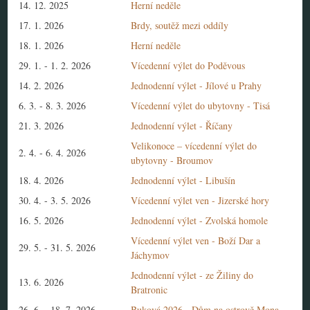
14. 12. 2025
Herní neděle
17. 1. 2026
Brdy, soutěž mezi oddíly
18. 1. 2026
Herní neděle
29. 1.
-
1. 2. 2026
Vícedenní výlet do Poděvous
14. 2. 2026
Jednodenní výlet - Jílové u Prahy
6. 3.
-
8. 3. 2026
Vícedenní výlet do ubytovny - Tisá
21. 3. 2026
Jednodenní výlet - Říčany
Velikonoce – vícedenní výlet do
2. 4.
-
6. 4. 2026
ubytovny - Broumov
18. 4. 2026
Jednodenní výlet - Libušín
30. 4.
-
3. 5. 2026
Vícedenní výlet ven - Jizerské hory
16. 5. 2026
Jednodenní výlet - Zvolská homole
Vícedenní výlet ven - Boží Dar a
29. 5.
-
31. 5. 2026
Jáchymov
Jednodenní výlet - ze Žiliny do
13. 6. 2026
Bratronic
26. 6.
-
18. 7. 2026
Buková 2026 - Dům na ostrově Mona