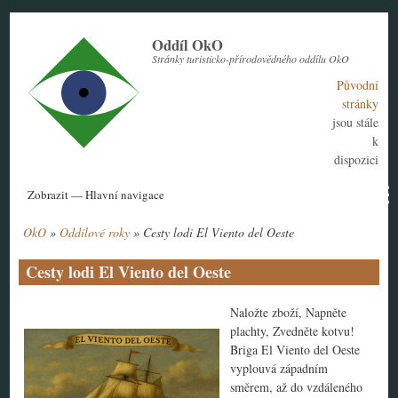
Přejít
k
Oddíl OkO
hlavnímu
Stránky turisticko-přírodovědného oddílu OkO
obsahu
Původní
stránky
jsou stále
k
dispozici
Hlavní
Zobrazit — Hlavní navigace
navigace
OkO
Oddílové roky
Cesty lodi El Viento del Oeste
Aktuální rok
Historie
Nábor členů
Kontakt
Tábor
Návody
Drobečková
navigace
Cesty lodi El Viento del Oeste
Naložte zboží, Napněte
plachty, Zvedněte kotvu!
Briga El Viento del Oeste
vyplouvá západním
směrem, až do vzdáleného