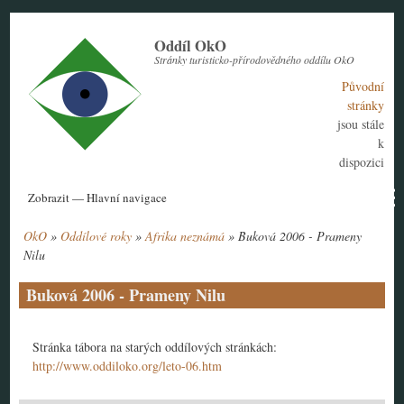
Přejít
k
Oddíl OkO
hlavnímu
Stránky turisticko-přírodovědného oddílu OkO
obsahu
Původní
stránky
jsou stále
k
dispozici
Hlavní
Zobrazit — Hlavní navigace
navigace
OkO
Oddílové roky
Afrika neznámá
Buková 2006 - Prameny
Aktuální rok
Historie
Nábor členů
Kontakt
Tábor
Návody
Drobečková
Nilu
navigace
Buková 2006 - Prameny Nilu
Stránka tábora na starých oddílových stránkách:
http://www.oddiloko.org/leto-06.htm