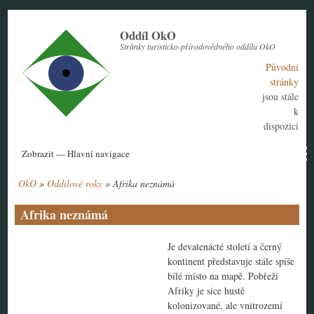
Přejít
k
Oddíl OkO
hlavnímu
Stránky turisticko-přírodovědného oddílu OkO
obsahu
Původní
stránky
jsou stále
k
dispozici
Hlavní
Zobrazit — Hlavní navigace
navigace
OkO
Oddílové roky
Afrika neznámá
Aktuální rok
Historie
Nábor členů
Kontakt
Tábor
Návody
Drobečková
navigace
Afrika neznámá
Je devatenácté století a černý
kontinent představuje stále spíše
bílé místo na mapě. Pobřeží
Afriky je sice hustě
kolonizované, ale vnitrozemí