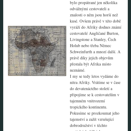
bylo propátrané jen několika
odvážnými cestovateli a
znalosti o něm jsou horší než
kusé. Ovšem právě v této době
vyráží do Afriky dodnes známí
cestovatelé Angličané Burton,
Livingstone a Stanley, Čech
Holub nebo třeba Němec
Schweinfurth a mnozí další. A
právě díky jejich objevům
přestala být Afrika místo
neznámé.
I my se tedy letos vydáme do
nitra Afriky. Vrátíme se v čase
do devatenáctého století a
připojíme se k cestovatelům v
tajemném vnitrozemí
tropického kontinentu.
Pokusíme se prozkoumat jeho
tajemství a zažít vzrušující
dobrodružství v těchto