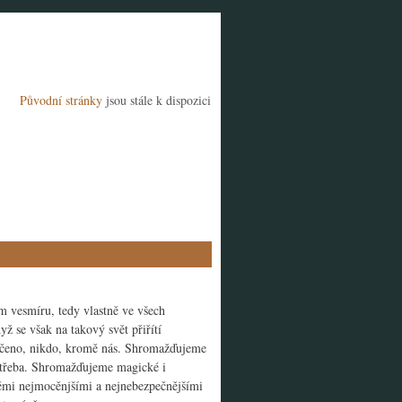
Původní stránky
jsou stále k dispozici
m vesmíru, tedy vlastně ve všech
ž se však na takový svět přiřítí
ečeno, nikdo, kromě nás. Shromažďujeme
potřeba. Shromažďujeme magické i
těmi nejmocěnjšími a nejnebezpečnějšími