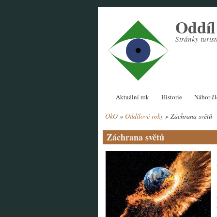
Přejít
Oddí
k
hlavnímu
Stránky turi
obsahu
Hlavní
Aktuální rok
Historie
Nábor č
navigace
OkO
Oddílové roky
Záchrana světů
Drobečková
navigace
Záchrana světů