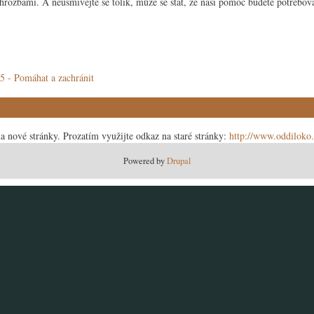
hrozbami. A neusmívejte se tolik, může se stát, že naši pomoc budete potřebova
 - Pomáhat a zachránit
a nové stránky. Prozatím využijte odkaz na staré stránky:
http://www.oddiloko
Powered by
Drupal