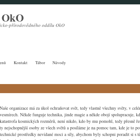
l OkO
sticko-přírodovědného oddílu OkO
lenů
Kontakt
Tábor
Návody
Naše organizace má za úkol ochraňovat svět, tedy vlastně všechny světy, v celé
vesmírech. Někde funguje technika, jinde magie a někde obojí spolupracuje, kdy
katastrofa kosmických rozměrů, není nikdo, kdo by mu pomohl, tedy přesně ř
ty nejschopnější osoby ze všech světů a posíláme je na pomoc tam, kde je to 
technické prostředky nevídané moci a síly, abychom byly schopni poradit si s 