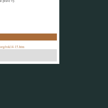
t právě vy.
.org/rok14-15.htm