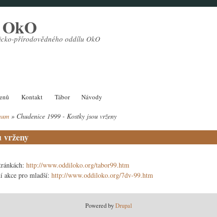
l OkO
sticko-přírodovědného oddílu OkO
lenů
Kontakt
Tábor
Návody
num
Chudenice 1999 - Kostky jsou vrženy
u vrženy
stránkách:
http://www.oddiloko.org/tabor99.htm
í akce pro mladší:
http://www.oddiloko.org/7dv-99.htm
Powered by
Drupal