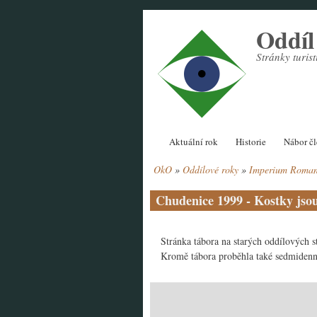
Přejít
Oddí
k
hlavnímu
Stránky turi
obsahu
Hlavní
Aktuální rok
Historie
Nábor č
navigace
OkO
Oddílové roky
Imperium Roma
Drobečková
navigace
Chudenice 1999 - Kostky jso
Stránka tábora na starých oddílových 
Kromě tábora proběhla také sedmidenn