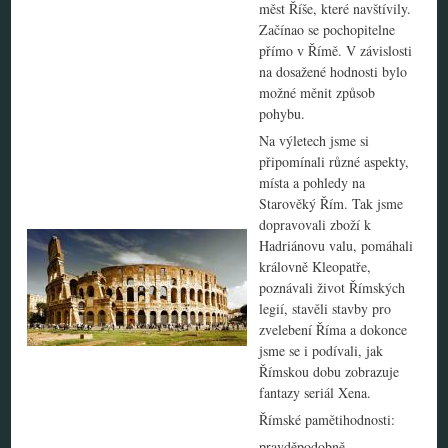
měst Říše, které navštívily.
Začínao se pochopitelne
přímo v Římě. V závislosti
na dosažené hodnosti bylo
možné měnit způsob
pohybu.
Na výletech jsme si
připomínali různé aspekty,
místa a pohledy na
Starověký Řím. Tak jsme
dopravovali zboží k
Hadriánovu valu, pomáhali
královně Kleopatře,
poznávali život Římských
legií, stavěli stavby pro
zvelebení Říma a dokonce
jsme se i podívali, jak
Římskou dobu zobrazuje
fantazy seriál Xena.
Římské pamětihodnosti:
pravděpodobně