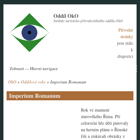
Přejít
k
Oddíl OkO
hlavnímu
Stránky turisticko-přírodovědného oddílu OkO
obsahu
Původní
stránky
jsou stále
k
dispozici
Hlavní
Zobrazit — Hlavní navigace
navigace
OkO
Oddílové roky
Imperium Romanum
Aktuální rok
Historie
Nábor členů
Kontakt
Tábor
Návody
Drobečková
navigace
Imperium Romanum
Rok ve znamení
starověkého Říma. Při
celoroční hře děti putovaly
na herním plánu o Římské
říši a získávali obrázky z