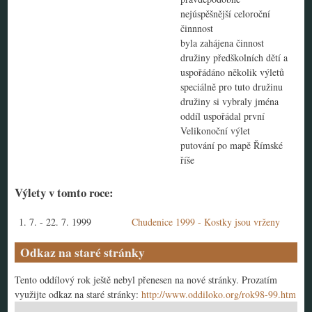
nejúspěšnější celoroční
činnnost
byla zahájena činnost
družiny předškolních dětí a
uspořádáno několik výletů
speciálně pro tuto družinu
družiny si vybraly jména
oddíl uspořádal první
Velikonoční výlet
putování po mapě Římské
říše
Výlety v tomto roce:
1. 7.
-
22. 7. 1999
Chudenice 1999 - Kostky jsou vrženy
Odkaz na staré stránky
Tento oddílový rok ještě nebyl přenesen na nové stránky. Prozatím
využijte odkaz na staré stránky:
http://www.oddiloko.org/rok98-99.htm