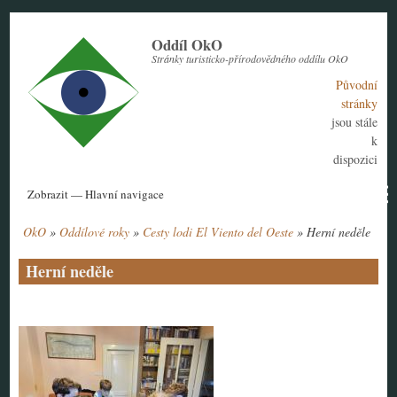
Přejít
k
Oddíl OkO
hlavnímu
Stránky turisticko-přírodovědného oddílu OkO
obsahu
Původní
stránky
jsou stále
k
dispozici
Hlavní
Zobrazit — Hlavní navigace
navigace
OkO
Oddílové roky
Cesty lodi El Viento del Oeste
Herní neděle
Aktuální rok
Historie
Nábor členů
Kontakt
Tábor
Návody
Drobečková
navigace
Herní neděle