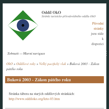
Přejít
k
Oddíl OkO
hlavnímu
Stránky turisticko-přírodovědného oddílu OkO
obsahu
Původní
stránky
jsou stále
k
dispozici
Hlavní
Zobrazit — Hlavní navigace
navigace
OkO
Oddílové roky
Velký pacifický vlak
Buková 2003 - Zákon
Aktuální rok
Historie
Nábor členů
Kontakt
Tábor
Návody
Drobečková
pátého roku
navigace
Buková 2003 - Zákon pátého roku
Stránka tábora na starých oddílových stránkách:
http://www.oddiloko.org/leto-03.htm