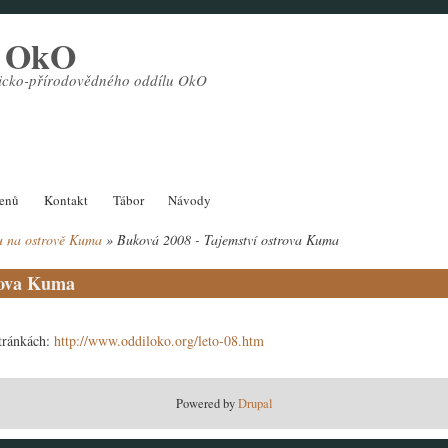
l OkO
sticko-přírodovědného oddílu OkO
lenů
Kontakt
Tábor
Návody
u na ostrově Kuma
Buková 2008 - Tajemství ostrova Kuma
rova Kuma
stránkách:
http://www.oddiloko.org/leto-08.htm
Powered by
Drupal