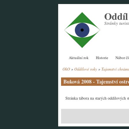
Přejít
Oddí
k
hlavnímu
Stránky turi
obsahu
Hlavní
Aktuální rok
Historie
Nábor č
navigace
OkO
Oddílové roky
Tajemství chrám
Drobečková
navigace
Buková 2008 - Tajemství ost
Stránka tábora na starých oddílových 