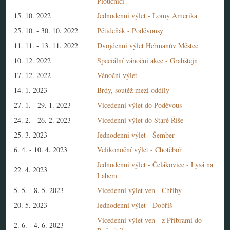
Ploučnicí
15. 10. 2022
Jednodenní výlet - Lomy Amerika
25. 10.
-
30. 10. 2022
Pětideňák - Poděvousy
11. 11.
-
13. 11. 2022
Dvojdenní výlet Heřmanův Městec
10. 12. 2022
Speciální vánoční akce - Grabštejn
17. 12. 2022
Vánoční výlet
14. 1. 2023
Brdy, soutěž mezi oddíly
27. 1.
-
29. 1. 2023
Vícedenní výlet do Poděvous
24. 2.
-
26. 2. 2023
Vícedenní výlet do Staré Říše
25. 3. 2023
Jednodenní výlet - Šember
6. 4.
-
10. 4. 2023
Velikonoční výlet - Chotěboř
Jednodenní výlet - Čelákovice - Lysá na
22. 4. 2023
Labem
5. 5.
-
8. 5. 2023
Vícedenní výlet ven - Chřiby
20. 5. 2023
Jednodenní výlet - Dobříš
Vícedenní výlet ven - z Příbrami do
2. 6.
-
4. 6. 2023