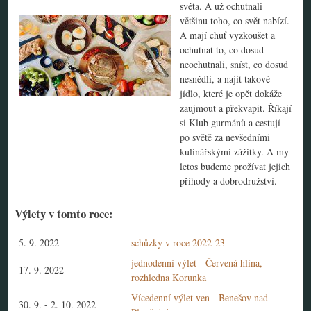
světa. A už ochutnali
většinu toho, co svět nabízí.
A mají chuť vyzkoušet a
ochutnat to, co dosud
neochutnali, sníst, co dosud
nesnědli, a najít takové
jídlo, které je opět dokáže
zaujmout a překvapit. Říkají
si Klub gurmánů a cestují
po světě za nevšedními
kulinářskými zážitky. A my
letos budeme prožívat jejich
příhody a dobrodružství.
Výlety v tomto roce:
5. 9. 2022
schůzky v roce 2022-23
jednodenní výlet - Červená hlína,
17. 9. 2022
rozhledna Korunka
Vícedenní výlet ven - Benešov nad
30. 9.
-
2. 10. 2022