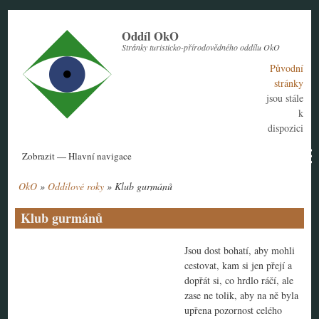
Přejít
k
Oddíl OkO
hlavnímu
Stránky turisticko-přírodovědného oddílu OkO
obsahu
Původní
stránky
jsou stále
k
dispozici
Hlavní
Zobrazit — Hlavní navigace
navigace
OkO
Oddílové roky
Klub gurmánů
Aktuální rok
Historie
Nábor členů
Kontakt
Tábor
Návody
Drobečková
navigace
Klub gurmánů
Jsou dost bohatí, aby mohli
cestovat, kam si jen přejí a
dopřát si, co hrdlo ráčí, ale
zase ne tolik, aby na ně byla
upřena pozornost celého