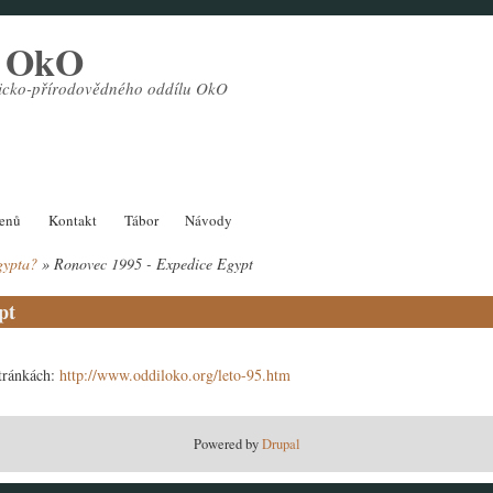
l OkO
sticko-přírodovědného oddílu OkO
lenů
Kontakt
Tábor
Návody
gypta?
Ronovec 1995 - Expedice Egypt
pt
stránkách:
http://www.oddiloko.org/leto-95.htm
Powered by
Drupal