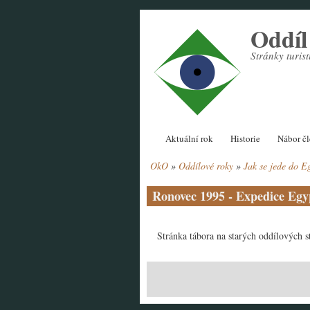
Přejít
Oddí
k
hlavnímu
Stránky turi
obsahu
Hlavní
Aktuální rok
Historie
Nábor č
navigace
OkO
Oddílové roky
Jak se jede do E
Drobečková
navigace
Ronovec 1995 - Expedice Egy
Stránka tábora na starých oddílových 