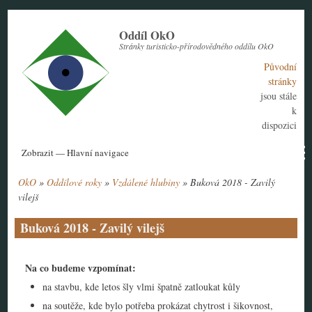
Přejít
k
Oddíl OkO
hlavnímu
Stránky turisticko-přírodovědného oddílu OkO
obsahu
Původní
stránky
jsou stále
k
dispozici
Hlavní
Zobrazit — Hlavní navigace
navigace
OkO
Oddílové roky
Vzdálené hlubiny
Buková 2018 - Zavilý
Aktuální rok
Historie
Nábor členů
Kontakt
Tábor
Návody
Drobečková
vilejš
navigace
Buková 2018 - Zavilý vilejš
Na co budeme vzpomínat:
na stavbu, kde letos šly vlmi špatně zatloukat kůly
na soutěže, kde bylo potřeba prokázat chytrost i šikovnost,