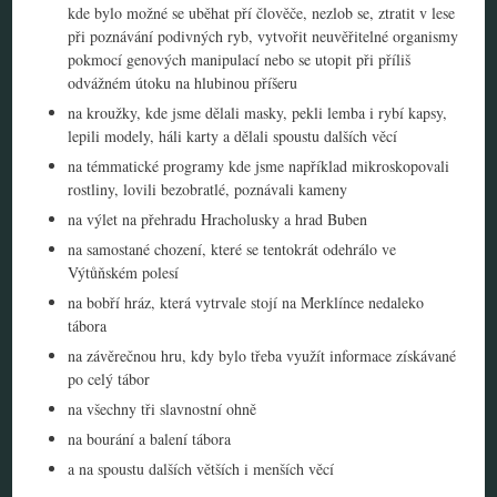
kde bylo možné se uběhat pří člověče, nezlob se, ztratit v lese
při poznávání podivných ryb, vytvořit neuvěřitelné organismy
pokmocí genových manipulací nebo se utopit při příliš
odvážném útoku na hlubinou příšeru
na kroužky, kde jsme dělali masky, pekli lemba i rybí kapsy,
lepili modely, háli karty a dělali spoustu dalších věcí
na témmatické programy kde jsme například mikroskopovali
rostliny, lovili bezobratlé, poznávali kameny
na výlet na přehradu Hracholusky a hrad Buben
na samostané chození, které se tentokrát odehrálo ve
Výtůňském polesí
na bobří hráz, která vytrvale stojí na Merklínce nedaleko
tábora
na závěrečnou hru, kdy bylo třeba využít informace získávané
po celý tábor
na všechny tři slavnostní ohně
na bourání a balení tábora
a na spoustu dalších větších i menších věcí