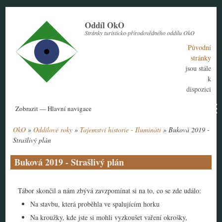
Přejít
k
Oddíl OkO
hlavnímu
Stránky turisticko-přírodovědného oddílu OkO
obsahu
Původní
stránky
jsou stále
k
dispozici
Hlavní
Zobrazit — Hlavní navigace
navigace
OkO
Oddílové roky
Tajemství historie - Ilumináti
Buková 2019 -
Aktuální rok
Historie
Nábor členů
Kontakt
Tábor
Návody
Drobečková
Strašlivý plán
navigace
Buková 2019 - Strašlivý plán
Tábor skončil a nám zbývá zavzpomínat si na to, co se zde událo:
Na stavbu, která proběhla ve spalujícím horku
Na kroužky, kde jste si mohli vyzkoušet vaření okrošky,