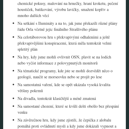
chemické pokusy, malování na hrnečky, hraní kroketu, pečení
houstiček, batikování, výrobu lavičky, smažení kopřiv a
mnoho dalších věcí
Na setkání s Ilumináty a na to, jak jsme překazíli různé plány
řádu Orla včetně jejic finálního Strašlivého plánu
Na celotáborovou hru s překvapivými odhaleními a ještě
překvapivějšími konspiracemi, která měla tentokrát velmi
spletitý plán
Na hry, kdy jsme mohli ovlivnit OSN, plavit se na lodích
nebo vyčíst informace z polovypnutých monitorů
Na tématické programy, kde jste se mohli dozvědět něco o
geologii, naučit se morseovku nebo se projít po lese
Na samostatná vaření, kde se opět ukázala vysoká kvalita
většiny pokrmů
Na divadla, tentokrát klasičtější a méně zmatená
Na samostané chození, které se kvůli dešti obešlo bez přespání
venku
Na závěrečnou hru, kdy jsme zjistili, že čepička z alobalu
pomáhá proti ovládnutí mysli a kdy jsme dokázali vypnout a