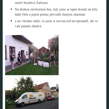
zničit Strašlivé Zařízení
Na druhou závěrečnou hru, kdy jsme se tajně dostali na účty
řádu Orla a jejich peníze převedli různým charitám
a na všechno další, co jsem si zrovna teď nevzpomněl, ale ve
vaší paměti zůstává