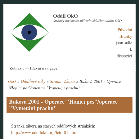
Přejít
k
Oddíl OkO
hlavnímu
Stránky turisticko-přírodovědného oddílu OkO
obsahu
Původní
stránky
jsou stále
k
dispozici
Hlavní
Zobrazit — Hlavní navigace
navigace
OkO
Oddílové roky
Strana zákona
Buková 2001 - Operace
Aktuální rok
Historie
Nábor členů
Kontakt
Tábor
Návody
Drobečková
"Honící pes"/operace "Vymetání prachu"
navigace
Buková 2001 - Operace "Honící pes"/operace
"Vymetání prachu"
Stránka tábora na starých oddílových stránkách:
http://www.oddiloko.org/leto-01.htm