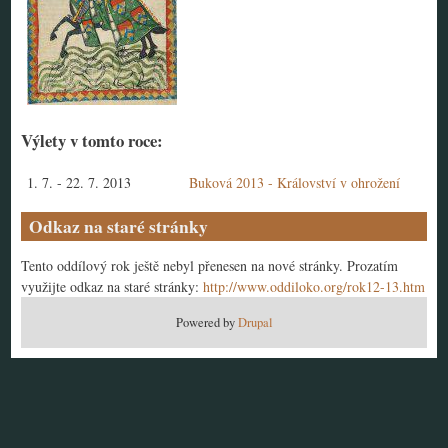
Výlety v tomto roce:
1. 7.
-
22. 7. 2013
Buková 2013 - Království v ohrožení
Odkaz na staré stránky
Tento oddílový rok ještě nebyl přenesen na nové stránky. Prozatím
využijte odkaz na staré stránky:
http://www.oddiloko.org/rok12-13.htm
Powered by
Drupal