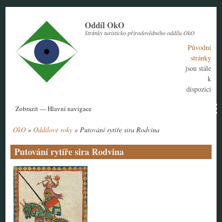
Přejít
k
Oddíl OkO
hlavnímu
Stránky turisticko-přírodovědného oddílu OkO
obsahu
Původní
stránky
jsou stále
k
dispozici
Hlavní
Zobrazit — Hlavní navigace
navigace
OkO
Oddílové roky
Putování rytíře sira Rodvina
Aktuální rok
Historie
Nábor členů
Kontakt
Tábor
Návody
Drobečková
navigace
Putování rytíře sira Rodvina