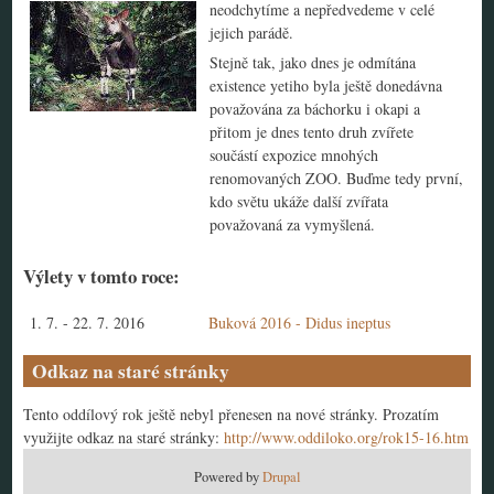
neodchytíme a nepředvedeme v celé
jejich parádě.
Stejně tak, jako dnes je odmítána
existence yetiho byla ještě donedávna
považována za báchorku i okapi a
přitom je dnes tento druh zvířete
součástí expozice mnohých
renomovaných ZOO. Buďme tedy první,
kdo světu ukáže další zvířata
považovaná za vymyšlená.
Výlety v tomto roce:
1. 7.
-
22. 7. 2016
Buková 2016 - Didus ineptus
Odkaz na staré stránky
Tento oddílový rok ještě nebyl přenesen na nové stránky. Prozatím
využijte odkaz na staré stránky:
http://www.oddiloko.org/rok15-16.htm
Powered by
Drupal