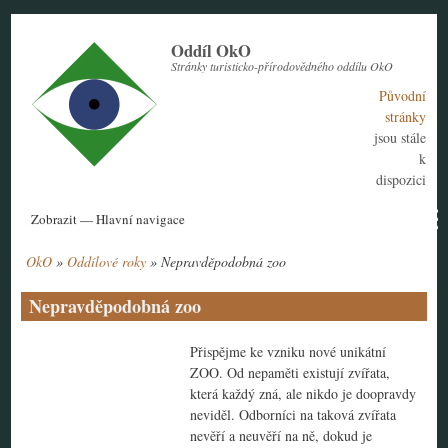
Přejít
k
Oddíl OkO
hlavnímu
Stránky turisticko-přírodovědného oddílu OkO
obsahu
Původní
stránky
jsou stále
k
dispozici
Hlavní
Zobrazit — Hlavní navigace
navigace
OkO
Oddílové roky
Nepravděpodobná zoo
Aktuální rok
Historie
Nábor členů
Kontakt
Tábor
Návody
Drobečková
navigace
Nepravděpodobná zoo
Přispějme ke vzniku nové unikátní
ZOO. Od nepaměti existují zvířata,
která každý zná, ale nikdo je doopravdy
neviděl. Odborníci na taková zvířata
nevěří a neuvěří na ně, dokud je