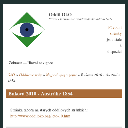
Přejít
k
Oddíl OkO
hlavnímu
Stránky turisticko-přírodovědného oddílu OkO
obsahu
Původní
stránky
jsou stále
k
dispozici
Hlavní
Zobrazit — Hlavní navigace
navigace
OkO
Oddílové roky
Nejpodivnější země
Buková 2010 - Austrálie
Aktuální rok
Historie
Nábor členů
Kontakt
Tábor
Návody
Drobečková
1854
navigace
Buková 2010 - Austrálie 1854
Stránka tábora na starých oddílových stránkách:
http://www.oddiloko.org/leto-10.htm