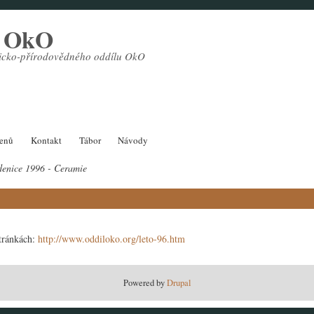
l OkO
sticko-přírodovědného oddílu OkO
lenů
Kontakt
Tábor
Návody
enice 1996 - Ceramie
stránkách:
http://www.oddiloko.org/leto-96.htm
Powered by
Drupal