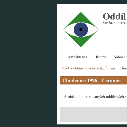
Přejít
Oddí
k
hlavnímu
Stránky turi
obsahu
Hlavní
Aktuální rok
Historie
Nábor č
navigace
OkO
Oddílové roky
Knihovna
Chud
Drobečková
navigace
Chudenice 1996 - Ceramie
Stránka tábora na starých oddílových 