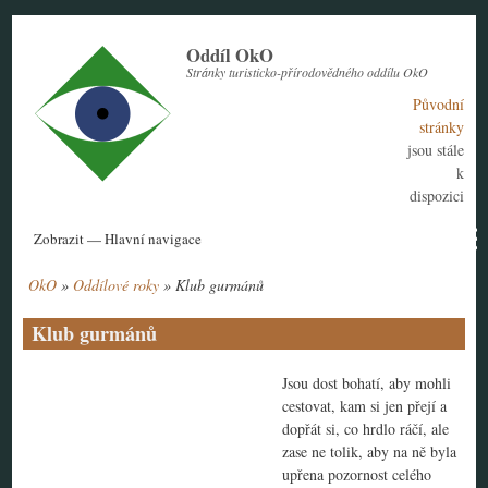
Přejít
k
Oddíl OkO
hlavnímu
Stránky turisticko-přírodovědného oddílu OkO
obsahu
Původní
stránky
jsou stále
k
dispozici
Hlavní
Zobrazit — Hlavní navigace
navigace
OkO
Oddílové roky
Klub gurmánů
Aktuální rok
Historie
Nábor členů
Kontakt
Tábor
Návody
Drobečková
navigace
Klub gurmánů
Jsou dost bohatí, aby mohli
cestovat, kam si jen přejí a
dopřát si, co hrdlo ráčí, ale
zase ne tolik, aby na ně byla
upřena pozornost celého