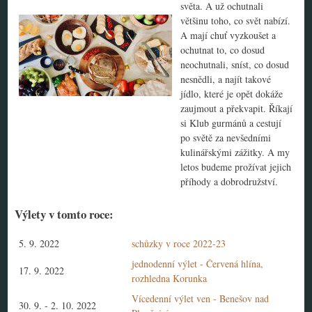
světa. A už ochutnali
většinu toho, co svět nabízí.
A mají chuť vyzkoušet a
ochutnat to, co dosud
neochutnali, sníst, co dosud
nesnědli, a najít takové
jídlo, které je opět dokáže
zaujmout a překvapit. Říkají
si Klub gurmánů a cestují
po světě za nevšedními
kulinářskými zážitky. A my
letos budeme prožívat jejich
příhody a dobrodružství.
Výlety v tomto roce:
5. 9. 2022
schůzky v roce 2022-23
jednodenní výlet - Červená hlína,
17. 9. 2022
rozhledna Korunka
Vícedenní výlet ven - Benešov nad
30. 9.
-
2. 10. 2022