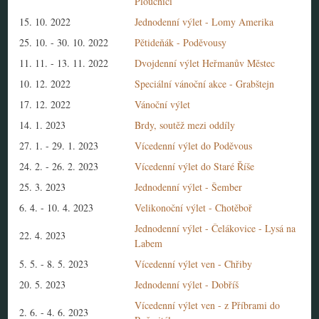
Ploučnicí
15. 10. 2022
Jednodenní výlet - Lomy Amerika
25. 10.
-
30. 10. 2022
Pětideňák - Poděvousy
11. 11.
-
13. 11. 2022
Dvojdenní výlet Heřmanův Městec
10. 12. 2022
Speciální vánoční akce - Grabštejn
17. 12. 2022
Vánoční výlet
14. 1. 2023
Brdy, soutěž mezi oddíly
27. 1.
-
29. 1. 2023
Vícedenní výlet do Poděvous
24. 2.
-
26. 2. 2023
Vícedenní výlet do Staré Říše
25. 3. 2023
Jednodenní výlet - Šember
6. 4.
-
10. 4. 2023
Velikonoční výlet - Chotěboř
Jednodenní výlet - Čelákovice - Lysá na
22. 4. 2023
Labem
5. 5.
-
8. 5. 2023
Vícedenní výlet ven - Chřiby
20. 5. 2023
Jednodenní výlet - Dobříš
Vícedenní výlet ven - z Příbrami do
2. 6.
-
4. 6. 2023