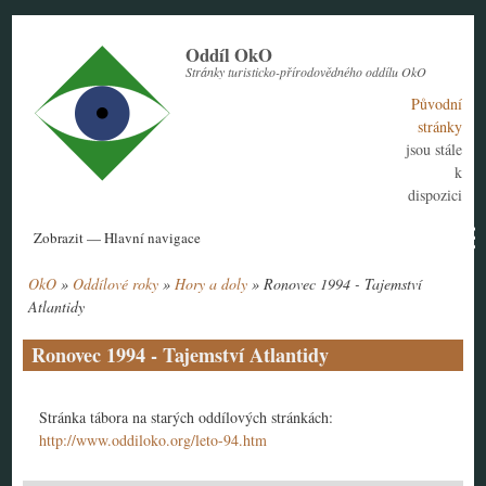
Přejít
k
Oddíl OkO
hlavnímu
Stránky turisticko-přírodovědného oddílu OkO
obsahu
Původní
stránky
jsou stále
k
dispozici
Hlavní
Zobrazit — Hlavní navigace
navigace
OkO
Oddílové roky
Hory a doly
Ronovec 1994 - Tajemství
Aktuální rok
Historie
Nábor členů
Kontakt
Tábor
Návody
Drobečková
Atlantidy
navigace
Ronovec 1994 - Tajemství Atlantidy
Stránka tábora na starých oddílových stránkách:
http://www.oddiloko.org/leto-94.htm