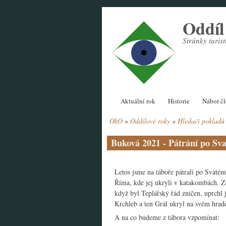
Přejít
Oddí
k
hlavnímu
Stránky turi
obsahu
Hlavní
Aktuální rok
Historie
Nábor č
navigace
OkO
Oddílové roky
Hledači pokladů
Drobečková
navigace
Buková 2021 - Pátrání po Sv
Letos jsme na táboře pátrali po Svatém 
Říma, kde jej ukryli v katakombách. Zde
když byl Teplářský řád zničen, uprchl
Krchleb a ten Grál ukryl na svém hrad
A na co budeme z tábora vzpomínat: