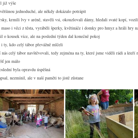
l již výše
 většinou jednoduché, ale někdy dokázalo potrápit
sky, krmili lvy v aréně, stavěli vsi, okouzlovali dámy, hledali svaté kopí, vozili
i maso i věci z těsta, vyráběli šperky, květináče i domky pro hmyz a hráli hry n
šil o kousek více, ale na poslední týden dal konečně pokoj
 i ty, kdo celý tábor převážně mlčeli
ří nás celý tábor navštěvovali, tedy zejména na ty, které jsme viděli rádi a kteří
éšť jen málo
oslední byla opravdu úspěšná
psal, nezmínil, ale v naší paměti to jistě zůstane