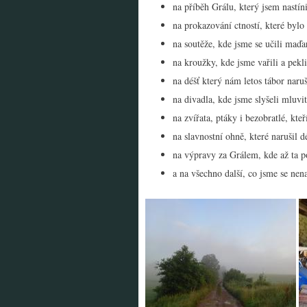
na příběh Grálu, který jsem nastíni
na prokazování ctností, které bylo
na soutěže, kde jsme se učili maďar
na kroužky, kde jsme vařili a pekl
na déšť který nám letos tábor naru
na divadla, kde jsme slyšeli mluvit
na zvířata, ptáky i bezobratlé, kte
na slavnostní ohně, které narušil d
na výpravy za Grálem, kde až ta p
a na všechno další, co jsme se nena