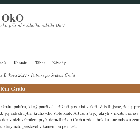
l OkO
sticko-přírodovědného oddílu OkO
lenů
Kontakt
Tábor
Návody
Buková 2021 - Pátrání po Svatém Grálu
atém Grálu
Grálu, poháru, který používal Ježíš při poslední večeři. Zjistili jsme, že jej prv
 jej nalezli rytíři kruhového stolu krále Artuše a ti jej ukryli v městě Sarras
 jeden z nich s Grálem pryč, dorazil až do Čech a zde u hrádku Lacemboku zemř
ě, který nato přestavěl v kamennou pevnost.