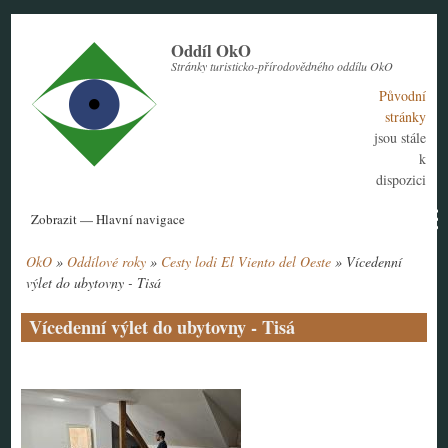
Přejít
k
Oddíl OkO
hlavnímu
Stránky turisticko-přírodovědného oddílu OkO
obsahu
Původní
stránky
jsou stále
k
dispozici
Hlavní
Zobrazit — Hlavní navigace
navigace
OkO
Oddílové roky
Cesty lodi El Viento del Oeste
Vícedenní
Aktuální rok
Historie
Nábor členů
Kontakt
Tábor
Návody
Drobečková
výlet do ubytovny - Tisá
navigace
Vícedenní výlet do ubytovny - Tisá