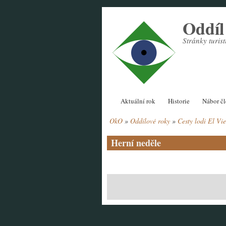
Přejít
Oddí
k
hlavnímu
Stránky turi
obsahu
Hlavní
Aktuální rok
Historie
Nábor č
navigace
OkO
Oddílové roky
Cesty lodi El Vi
Drobečková
navigace
Herní neděle