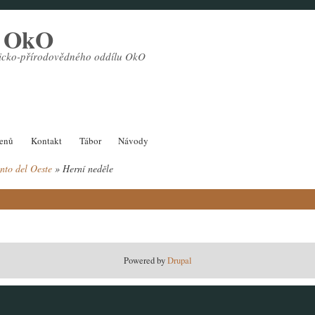
l OkO
sticko-přírodovědného oddílu OkO
lenů
Kontakt
Tábor
Návody
ento del Oeste
Herní neděle
Powered by
Drupal