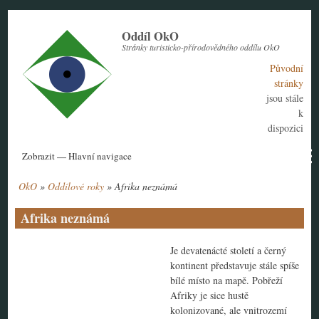
Přejít
k
Oddíl OkO
hlavnímu
Stránky turisticko-přírodovědného oddílu OkO
obsahu
Původní
stránky
jsou stále
k
dispozici
Hlavní
Zobrazit — Hlavní navigace
navigace
OkO
Oddílové roky
Afrika neznámá
Aktuální rok
Historie
Nábor členů
Kontakt
Tábor
Návody
Drobečková
navigace
Afrika neznámá
Je devatenácté století a černý
kontinent představuje stále spíše
bílé místo na mapě. Pobřeží
Afriky je sice hustě
kolonizované, ale vnitrozemí