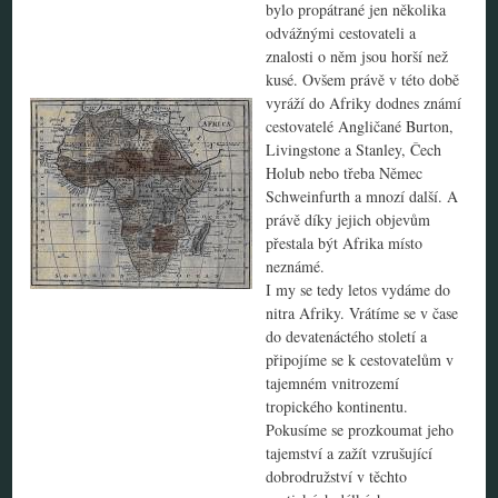
bylo propátrané jen několika
odvážnými cestovateli a
znalosti o něm jsou horší než
kusé. Ovšem právě v této době
vyráží do Afriky dodnes známí
cestovatelé Angličané Burton,
Livingstone a Stanley, Čech
Holub nebo třeba Němec
Schweinfurth a mnozí další. A
právě díky jejich objevům
přestala být Afrika místo
neznámé.
I my se tedy letos vydáme do
nitra Afriky. Vrátíme se v čase
do devatenáctého století a
připojíme se k cestovatelům v
tajemném vnitrozemí
tropického kontinentu.
Pokusíme se prozkoumat jeho
tajemství a zažít vzrušující
dobrodružství v těchto