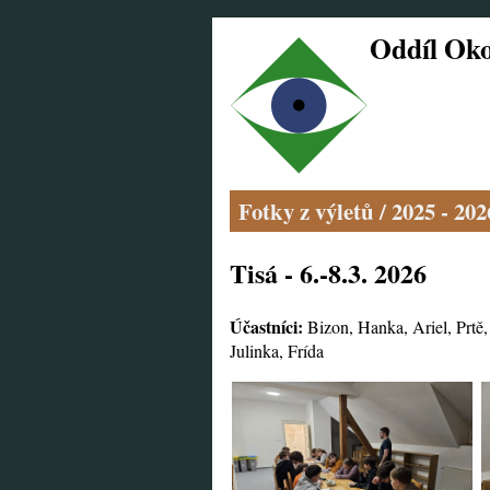
Oddíl Ok
Fotky z výletů
/
2025 - 20
Tisá - 6.-8.3. 2026
Účastníci:
Bizon, Hanka, Ariel, Prtě,
Julinka, Frída