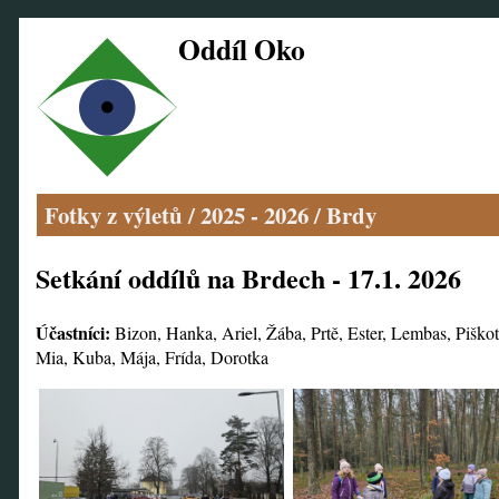
Oddíl Oko
Fotky z výletů
/
2025 - 2026
/
Brdy
Setkání oddílů na Brdech - 17.1. 2026
Účastníci:
Bizon, Hanka, Ariel, Žába, Prtě, Ester, Lembas, Piško
Mia, Kuba, Mája, Frída, Dorotka