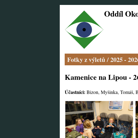
Oddíl Ok
Fotky z výletů
/
2025 - 20
Kamenice na Lipou - 26
Účastníci:
Bizon, Myšinka, Tomáš, Bá