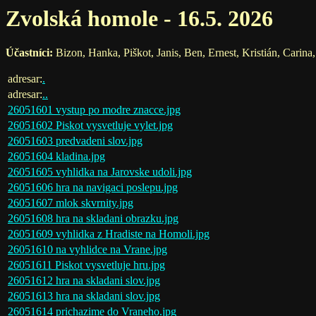
Zvolská homole - 16.5. 2026
Účastníci:
Bizon, Hanka, Piškot, Janis, Ben, Ernest, Kristián, Carina
adresar:
.
adresar:
..
26051601 vystup po modre znacce.jpg
26051602 Piskot vysvetluje vylet.jpg
26051603 predvadeni slov.jpg
26051604 kladina.jpg
26051605 vyhlidka na Jarovske udoli.jpg
26051606 hra na navigaci poslepu.jpg
26051607 mlok skvrnity.jpg
26051608 hra na skladani obrazku.jpg
26051609 vyhlidka z Hradiste na Homoli.jpg
26051610 na vyhlidce na Vrane.jpg
26051611 Piskot vysvetluje hru.jpg
26051612 hra na skladani slov.jpg
26051613 hra na skladani slov.jpg
26051614 prichazime do Vraneho.jpg