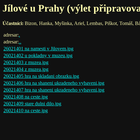
Jílové u Prahy (výlet připravov
Účastníci:
Bizon, Hanka, Myšinka, Ariel, Lembas, Piškot, Tomáš, Bára
adresar:
.
adresar:
..
26021401 na namesti v Jilovem.jpg
26021402 u pokladny v muzeu.jpg
26021403 z muzea.jpg
26021404 z muzea.jpg
26021405 hra na skladani obrazku.jpg
26021406 hra na shaneni ukradeneho vybaveni.jpg
26021407 hra na shaneni ukradeneho vybaveni.jpg
26021408 na ceste.jpg
26021409 stare dulni dilo.jpg
26021410 na ceste.jpg