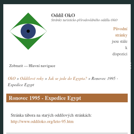
Přejít
k
Oddíl OkO
hlavnímu
Stránky turisticko-přírodovědného oddílu OkO
obsahu
Původní
stránky
jsou stále
k
dispozici
Hlavní
Zobrazit — Hlavní navigace
navigace
OkO
Oddílové roky
Jak se jede do Egypta?
Ronovec 1995 -
Aktuální rok
Historie
Nábor členů
Kontakt
Tábor
Návody
Drobečková
Expedice Egypt
navigace
Ronovec 1995 - Expedice Egypt
Stránka tábora na starých oddílových stránkách:
http://www.oddiloko.org/leto-95.htm