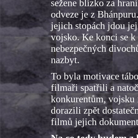
sežene blízko za hran
odveze je z Bhánpuru. 
jejich stopách jdou je
vojsko. Ke konci se k
nebezpečných divochů 
nazbyt.
To byla motivace tábo
filmaři spatřili a nat
konkurentům, vojsku 
dorazili zpět dostate
filmů jejich dokument 
Na co tedy budem z 