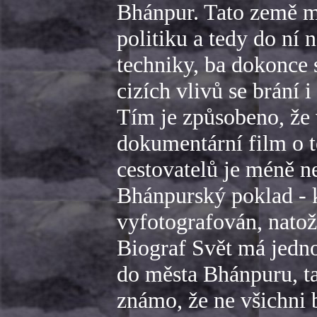
Bhánpur. Tato země má
politiku a tedy do ní
techniky, ba dokonce 
cizích vlivů se brání
Tím je způsobeno, že 
dokumentární film o t
cestovatelů je méně ne
Bhánpurský poklad - 
vyfotografován, nato
Biograf Svět má jedno
do města Bhánpuru, ta
známo, že ne všichni 