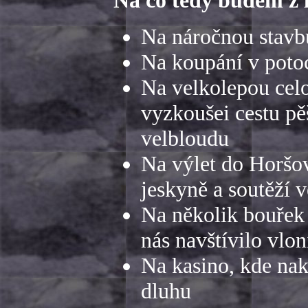
Na náročnou stavbu
Na koupání v potoc
Na velkolepou celo
vyzkoušei cestu pě
velbloudu
Na výlet do Horšo
jeskyně a soutěží 
Na několik bouřek 
nás navštívilo vlon
Na kasino, kde nako
dluhu