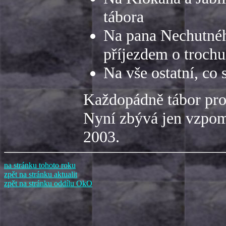
tábora
Na pana Nechutného
příjezdem o trochu
Na vše ostatní, co
Každopádně tábor prob
Nyní zbývá jen vzpomín
2003.
na stránku tohoto roku
zpět na stránku aktualit
zpět na stránku oddílu OkO