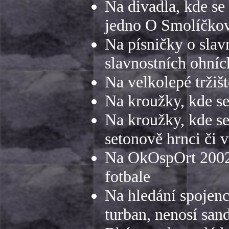
Na divadla, kde se
jedno O Smolíčko
Na písničky o slav
slavnostních ohníc
Na velkolepé tržiš
Na kroužky, kde s
Na kroužky, kde se 
setonově hrnci či 
Na OkOspOrt 2002, 
fotbale
Na hledání spojenc
turban, nenosí san