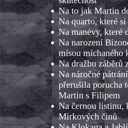
Na to jak Martin d
Na quarto, které si
Na manévy, které 
Na narození Bizono
mísou míchaného 
Na dražbu záběrů 
Na náročné pátrání
přerušila porucha t
Martin s Filipem
Na černou listinu,
Mirkových činů
Na Klokana a Jablí