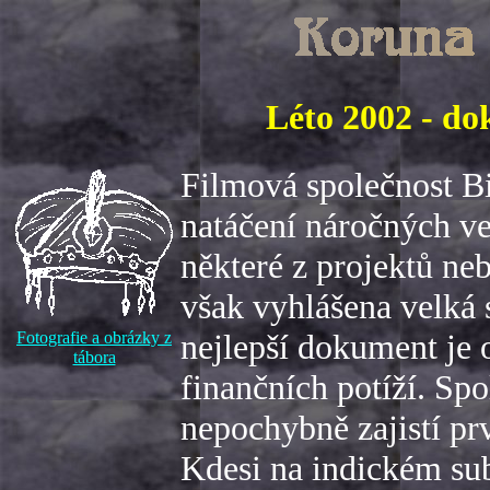
Léto 2002 - do
Filmová společnost Bi
natáčení náročných ve
některé z projektů neb
však vyhlášena velká 
nejlepší dokument je
Fotografie a obrázky z
tábora
finančních potíží. Spo
nepochybně zajistí pr
Kdesi na indickém sub