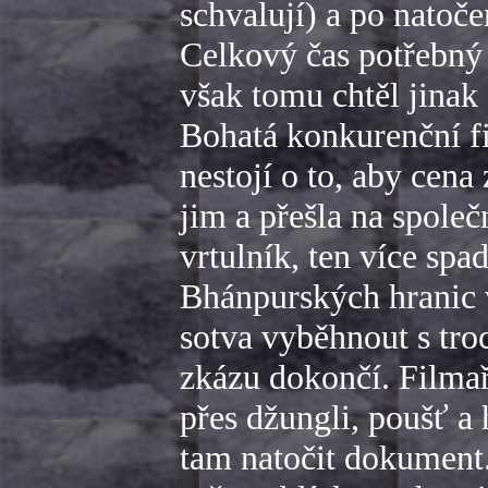
schvalují) a po natoče
Celkový čas potřebný 
však tomu chtěl jina
Bohatá konkurenční f
nestojí o to, aby cen
jim a přešla na společ
vrtulník, ten více spa
Bhánpurských hranic v
sotva vyběhnout s tro
zkázu dokončí. Filma
přes džungli, poušť a
tam natočit dokument. 