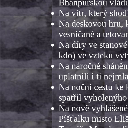
Bhánpurskou vlád
Na vítr, který shod
Na deskovou hru, k
vesničané a tetovan
Na díry ve stanové
kdo) ve vzteku vyt
Na náročné shánění
uplatnili i ti nejm
Na noční cestu ke
spatřil vyholenýho
Na nově vyhlášené
Píšťalku misto Eli