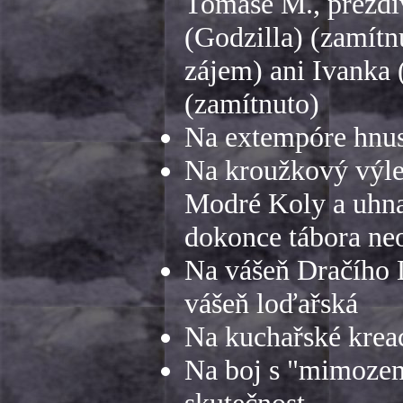
Tomáše M., přezdí
(Godzilla) (zamítn
zájem) ani Ivanka 
(zamítnuto)
Na extempóre hnus
Na kroužkový výlet
Modré Koly a uhnal 
dokonce tábora neo
Na vášeň Dračího D
vášeň loďařská
Na kuchařské krea
Na boj s "mimozem
skutečnost